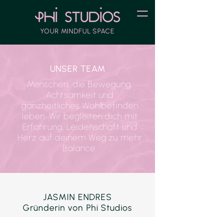
YOUR MINDFUL SPACE
UNSER TEAM
Menschen, die Bewegung,
Achtsamkeit und
ganzheitliches Wohlbefinden
leben. Wir begleiten dich mit
Erfahrung, Leidenschaft und
Herz auf deinem Weg zu mehr
Balance.
JASMIN ENDRES
Gründerin von Phi Studios