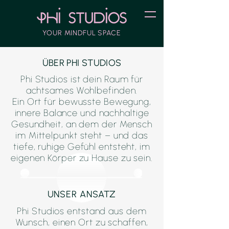
YOUR MINDFUL SPACE
ÜBER PHI STUDIOS
Phi Studios ist dein Raum für
achtsames Wohlbefinden.
Ein Ort für bewusste Bewegung,
innere Balance und nachhaltige
Gesundheit, an dem der Mensch
im Mittelpunkt steht – und das
tiefe, ruhige Gefühl entsteht, im
eigenen Körper zu Hause zu sein.
UNSER ANSATZ
Phi Studios entstand aus dem
Wunsch, einen Ort zu schaffen,