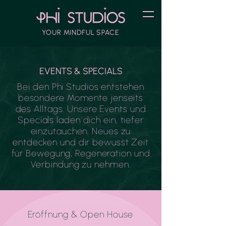
YOUR MINDFUL SPACE
EVENTS & SPECIALS
Bei den Phi Studios entstehen
besondere Momente jenseits
des Alltags. Unsere Events und
Specials laden dich ein, tiefer
einzutauchen, Neues zu
entdecken und dir bewusst Zeit
für Bewegung, Regeneration und
Verbindung zu nehmen.
Eröffnung & Open House