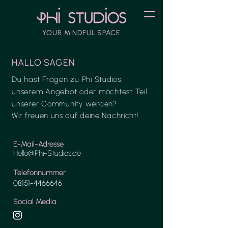
YOUR MINDFUL SPACE
HALLO SAGEN
Du hast Fragen zu Phi Studios,
unserem Angebot oder möchtest Teil
unserer Community werden?
Wir freuen uns auf deine Nachricht!
​E-Mail-Adresse
Hello@Phi-Studios.de
Telefonnummer
08151-4466646
Social Media